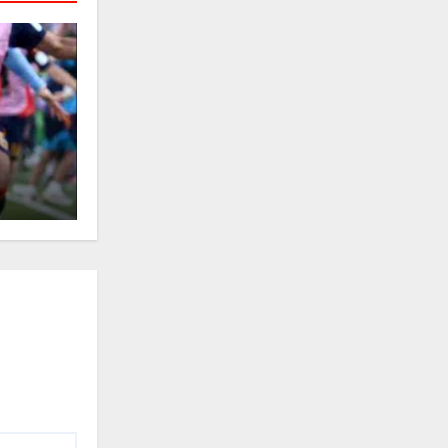
TURISMO
VIDA
Cartagena; la fiesta popular y 
MAYO 4, 2026
PEDRO MENDOZA