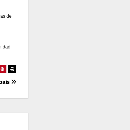
ías de
unidad
 país