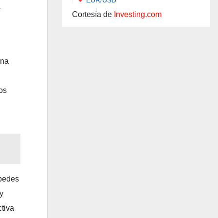
r
Cortesía de
Investing.com
una
os
spedes
y
ctiva