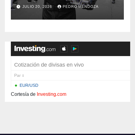
años de
f
JULIO 20, 2026
PEDRO MENDOZA
Independencia en el
sur de Bogotá
Cortesía de
Investing.com