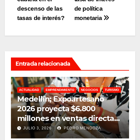
de
descenso de las
de política
entradas
tasas de interés?
monetaria
Entrada relacionada
ACTUALIDAD
EMPRENDIMIENTO
NEGOCIOS
TURISMO
A
Medellín; Expoartesano
D
2026 proyecta $6.800
m
millones en ventas directas
e
y un impacto de USD 9,7
JULIO 3, 2026
PEDRO MENDOZA
millones