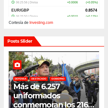
Cortesía de
Investing.com
Posts Slider
DEFENSA
DESTACADO
GOBIERNO
C
Más de 6.257
E
uniformados
E
conmemoran los 216