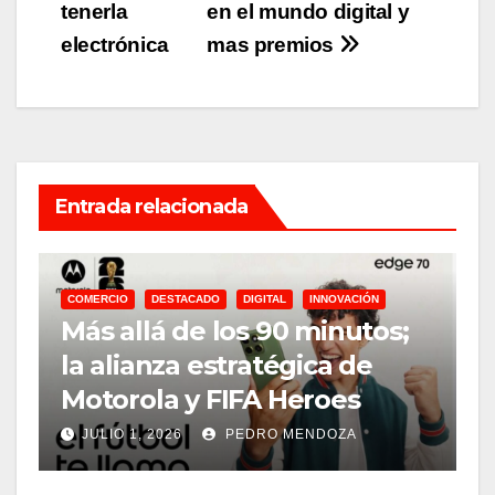
tenerla
en el mundo digital y
entradas
electrónica
mas premios
Entrada relacionada
COMERCIO
DESTACADO
DIGITAL
INNOVACIÓN
Más allá de los 90 minutos;
la alianza estratégica de
D
Motorola y FIFA Heroes
E
JULIO 1, 2026
PEDRO MENDOZA