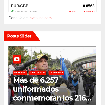
Cortesía de
Investing.com
Posts Slider
DEFENSA
DESTACADO
GOBIERNO
C
Más de 6.257
E
uniformados
E
conmemoran los 216