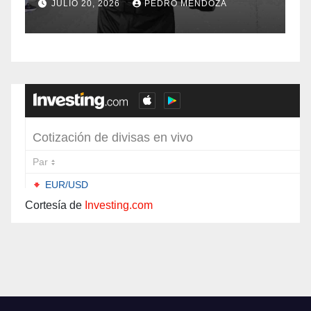
años de
f
JULIO 20, 2026
PEDRO MENDOZA
Independencia en el
sur de Bogotá
Cortesía de
Investing.com