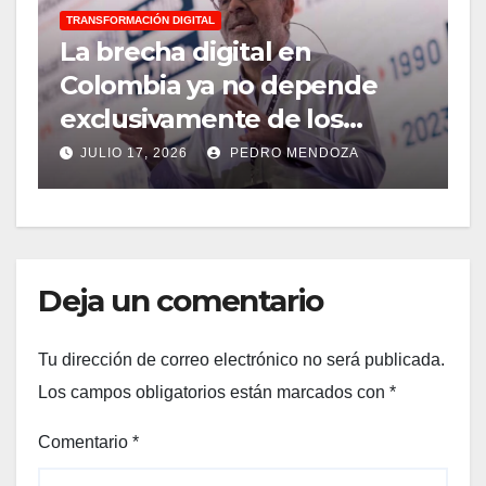
TRANSFORMACIÓN DIGITAL
D
La brecha digital en
E
Colombia ya no depende
M
exclusivamente de los
g
cables de fibra óptica
‘
JULIO 17, 2026
PEDRO MENDOZA
Deja un comentario
Tu dirección de correo electrónico no será publicada.
Los campos obligatorios están marcados con
*
Comentario
*