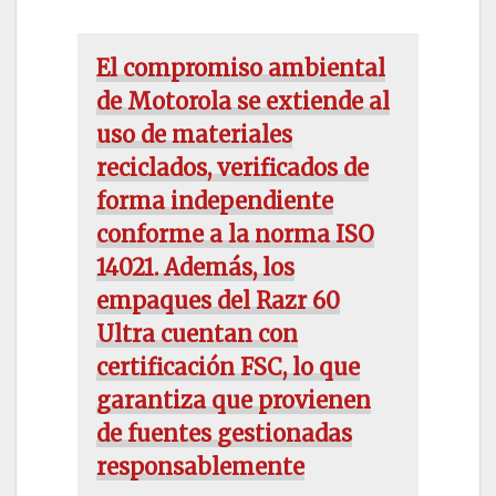
El compromiso ambiental
de Motorola se extiende al
uso de materiales
reciclados, verificados de
forma independiente
conforme a la norma ISO
14021. Además, los
empaques del Razr 60
Ultra cuentan con
certificación FSC, lo que
garantiza que provienen
de fuentes gestionadas
responsablemente