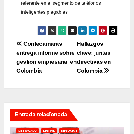
referente en el segmento de teléfonos
inteligentes plegables.
Navegación
Confecamaras
Hallazgos
entrega informe sobre
clave: juntas
de
gestión empresarial en
directivas en
entradas
Colombia
Colombia
Entrada relacionada
DESTACADO
DIGITAL
NEGOCIOS