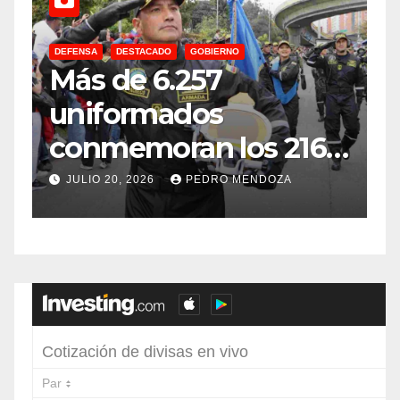
DEFENSA
DESTACADO
GOBIERNO
C
Más de 6.257
E
uniformados
E
conmemoran los 216
años de
f
JULIO 20, 2026
PEDRO MENDOZA
Independencia en el
sur de Bogotá