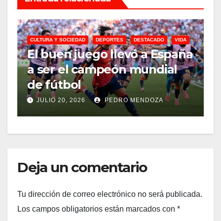
CULTURA Y SOCIEDAD
DEPORTES
DESTACADO
VIDA
El buen juego llevó a España
T
a ser el campeón mundial
C
de fútbol
y
JULIO 20, 2026
PEDRO MENDOZA
Deja un comentario
Tu dirección de correo electrónico no será publicada.
Los campos obligatorios están marcados con
*