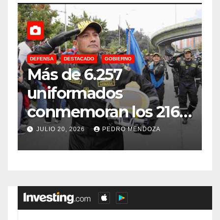
DEFENSA
DESTACADO
GOBIERNO
C
Más de 6.257
E
uniformados
E
conmemoran los 216
años de
f
JULIO 20, 2026
PEDRO MENDOZA
Independencia en el
sur de Bogotá