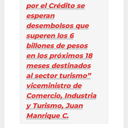
por el Crédito se
esperan
desembolsos que
superen los 6
billones de pesos
en los próximos 18
meses destinados
al sector turismo”
viceministro de
Comercio, Industria
y Turismo, Juan
Manrique C.