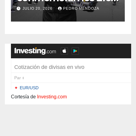
años de
f
JULIO 20, 2026
PEDRO MENDOZA
Independencia en el
sur de Bogotá
Cortesía de
Investing.com