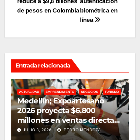
reduce a $9,8 billones
autenticación
entradas
de pesos en Colombia
biométrica en
línea
Entrada relacionada
ACTUALIDAD
EMPRENDIMIENTO
NEGOCIOS
TURISMO
A
Medellín; Expoartesano
D
2026 proyecta $6.800
m
millones en ventas directas
e
y un impacto de USD 9,7
JULIO 3, 2026
PEDRO MENDOZA
millones