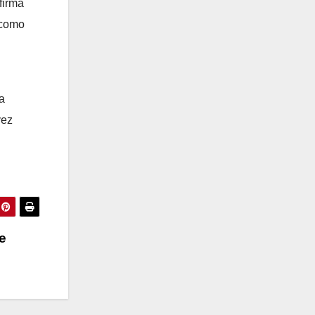
firma
 como
a
vez
e