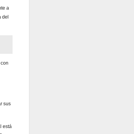
nte a
a del
 con
r sus
l está