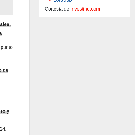
Cortesía de
Investing.com
ales,
s
 punto
o de
ero y
24.