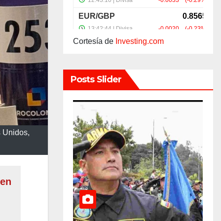
Cortesía de
Investing.com
Posts Slider
 Unidos,
 en
CU