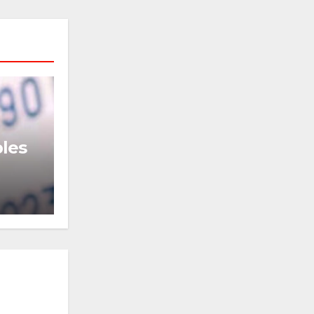
ACTUALIDAD
EMPRENDIMIENTO
NEGOCIOS
TURISMO
bles
Medellín; Expoartesano 2026 proyecta $6.800 millones en ventas directas y
un impacto de USD 9,7 millon
JULIO 3, 2026
PEDRO MENDOZA