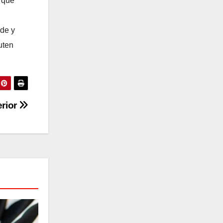
 que
lde y
uten
erior