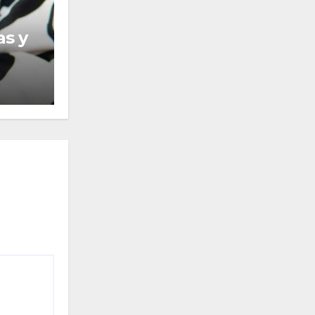
ACTUALIDAD
ENTREVISTAS
Despegar y su apuesta mundiali
JULIO 1, 2026
PEDRO MENDOZA