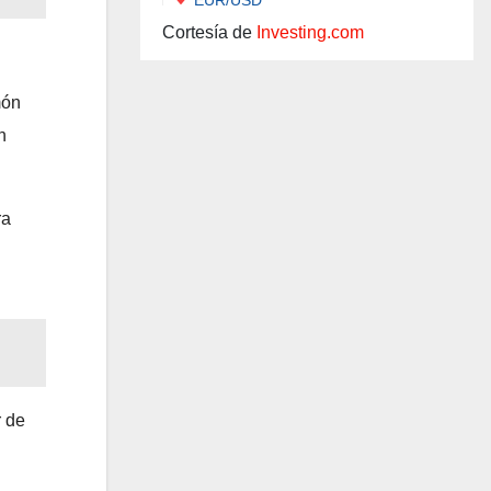
Cortesía de
Investing.com
món
n
ra
r de