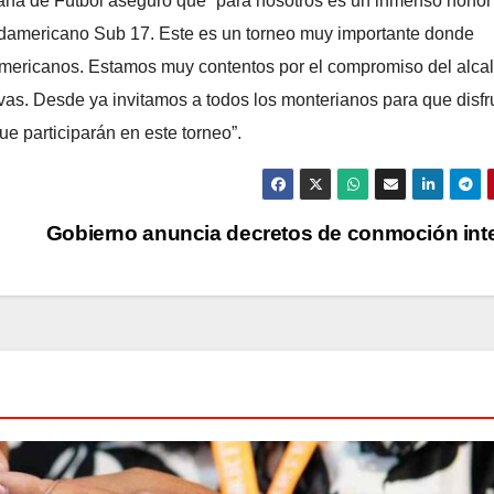
iana de Fútbol aseguró que “para nosotros es un inmenso honor
damericano Sub 17. Este es un torneo muy importante donde
americanos. Estamos muy contentos por el compromiso del alca
vas. Desde ya invitamos a todos los monterianos para que disfr
ue participarán en este torneo”.
Gobierno anuncia decretos de conmoción int