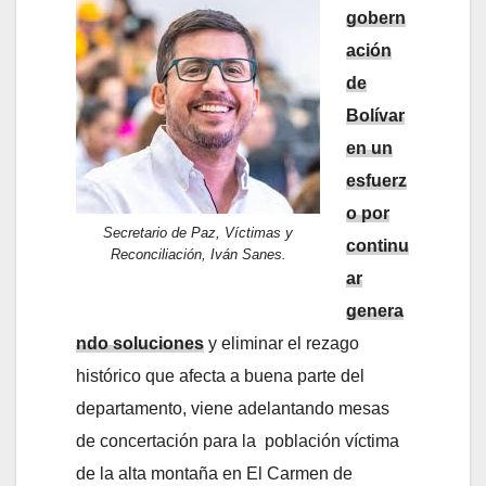
gobern
ación
de
Bolívar
en un
esfuerz
o por
Secretario de Paz, Víctimas y
continu
Reconciliación, Iván Sanes.
ar
genera
ndo soluciones
y eliminar el rezago
histórico que afecta a buena parte del
departamento, viene adelantando mesas
de concertación para la población víctima
de la alta montaña en El Carmen de