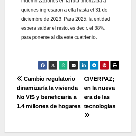
indemnizaciones en la ruta priorizada a
quienes ingresaron a ella hasta el 31 de
diciembre de 2023. Para 2025, la entidad
espera saldar el resto, es decir, el 38%,
para ponerse al día este cuatrienio.
Navegación
Cambio regulatorio
CIVERPAZ;
dinamizaría la vivienda
en la nueva
de
No VIS y beneficiaría a
era de las
entradas
1,4 millones de hogares
tecnologías