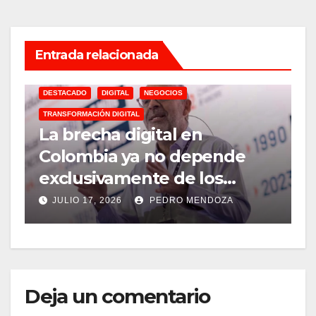
Entrada relacionada
DESTACADO
DIGITAL
NEGOCIOS
TRANSFORMACIÓN DIGITAL
A
La brecha digital en
M
Colombia ya no depende
2026
exclusivamente de los
m
cables de fibra óptica
y
JULIO 17, 2026
PEDRO MENDOZA
m
Deja un comentario