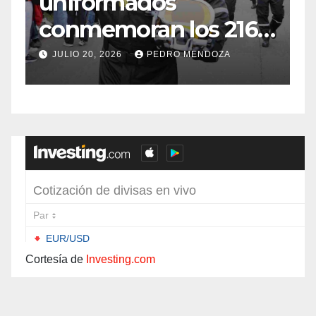
uniformados
E
conmemoran los 216
años de
f
JULIO 20, 2026
PEDRO MENDOZA
Independencia en el
sur de Bogotá
Cortesía de
Investing.com