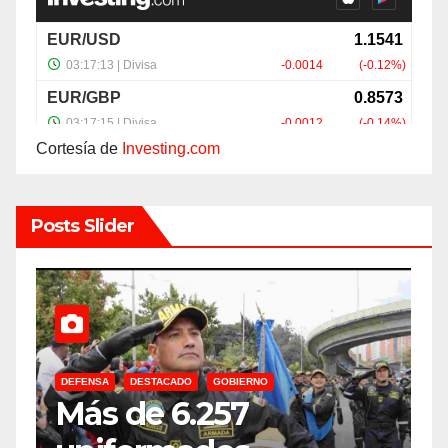
Cortesía de
Investing.com
Posts Slider
DEFENSA
DESTACADO
GOBIERNO
C
Más de 6.257
E