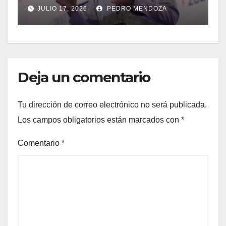
cables de fibra óptica
y
JULIO 17, 2026
PEDRO MENDOZA
m
Deja un comentario
Tu dirección de correo electrónico no será publicada.
Los campos obligatorios están marcados con
*
Comentario
*