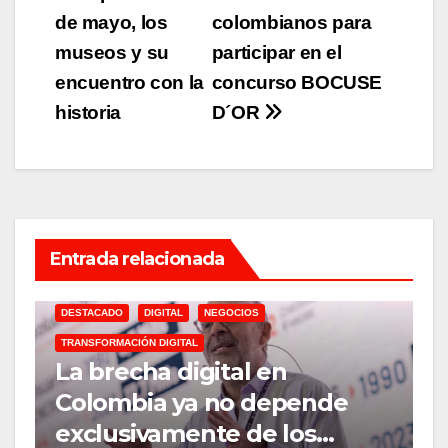
de mayo, los
colombianos para
de
museos y su
participar en el
entradas
encuentro con la
concurso BOCUSE
historia
D´OR
Entrada relacionada
DESTACADO
DIGITAL
NEGOCIOS
TRANSFORMACIÓN DIGITAL
A
La brecha digital en
M
Colombia ya no depende
2026
exclusivamente de los
m