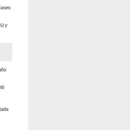
clases
%) y
año
tó
rtada