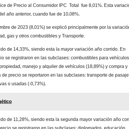
dice de Precio al Consumidor IPC Total fue 8,01%. Esta variacio
el año anterior, cuando fue de 10,08%.
mbre de 2023 (8,01%) se explicó principalmente por la variació
dad, gas y otros combustibles y Transporte.
rrido de 14,33%, siendo esta la mayor variación año corrido. En
 se registraron en las subclases: combustibles para vehículos
propiedad, manejo y alquiler de vehículos (18,89%) y compra y
 de precio se reportaron en las subclases: transporte de pasaje
evas o usadas (-0,73%).
gético
orrido de 11,28%, siendo esta la segunda mayor variación año cor
ecio se registraron en las subclases: diplomados, educación