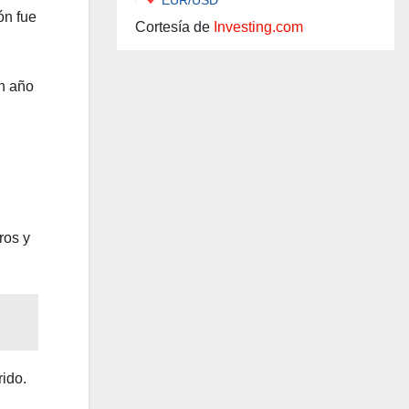
́n fue
Cortesía de
Investing.com
n año
ros y
rido.