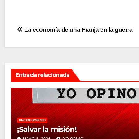
Navegación
La economía de una Franja en la guerra
de
entradas
Entrada relacionada
UNCATEGORIZED
¡Salvar la misión!
MAYO 4, 2026
YO OPINO