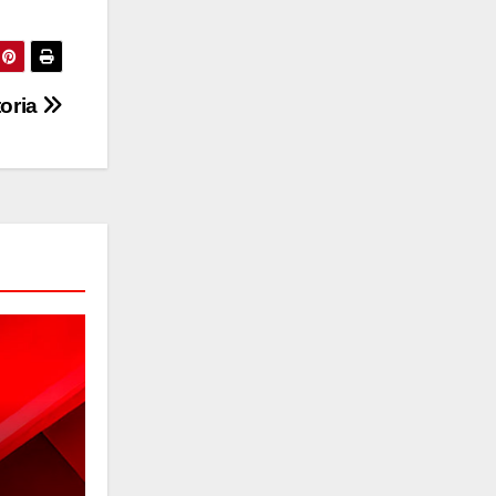
toria
UNCATEGORIZED
La farmaceutica Cruz Verde ; E
mujeres.
ABRIL 8, 2026
PEDRO MENDOZA