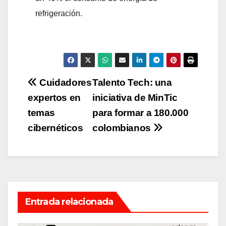
refrigeración.
Navegación
Cuidadores
Talento Tech: una
expertos en
iniciativa de MinTic
de
temas
para formar a 180.000
entradas
cibernéticos
colombianos
Entrada relacionada