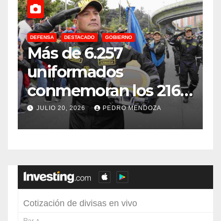
DEFENSA
DESTACADO
GOBIERNO
C
Más de 6.257
E
uniformados
E
conmemoran los 216
años de
f
JULIO 20, 2026
PEDRO MENDOZA
Independencia en el
sur de Bogotá