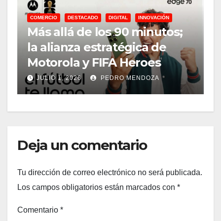
COMERCIO
DESTACADO
DIGITAL
INNOVACIÓN
Más allá de los 90 minutos;
la alianza estratégica de
D
Motorola y FIFA Heroes
E
JULIO 1, 2026
PEDRO MENDOZA
Deja un comentario
Tu dirección de correo electrónico no será publicada.
Los campos obligatorios están marcados con
*
Comentario
*