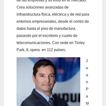
de las empresas y su éxito en el mercado.
Crea soluciones avanzadas de
infraestructura física, eléctrica y de red para
entornos empresariales, desde el centro de
datos hasta el piso de manufactura,
pasando por el escritorio y cuarto de
telecomunicaciones. Con sede en Tinley
Park, IL opera en 112 países.
J
u
a
n
P
a
bl