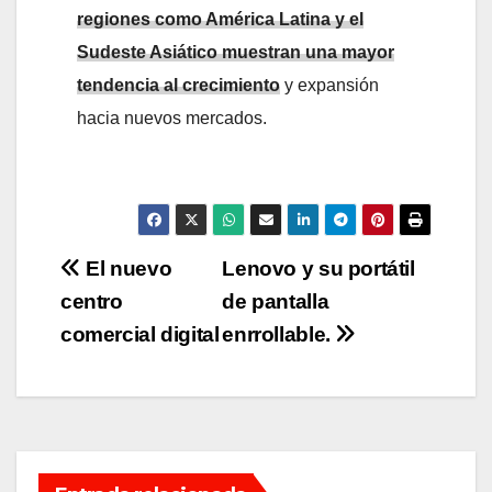
regiones como América Latina y el
Sudeste Asiático muestran una mayor
tendencia al crecimiento
y expansión
hacia nuevos mercados.
Navegación
El nuevo
Lenovo y su portátil
centro
de pantalla
de
comercial digital
enrrollable.
entradas