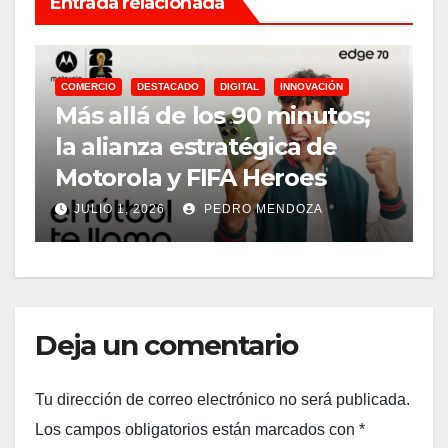
Entrada relacionada
COMERCIO
DESTACADO
DIGITAL
INNOVACIÓN
Más allá de los 90 minutos;
la alianza estratégica de
D
Motorola y FIFA Heroes
E
JULIO 1, 2026
PEDRO MENDOZA
Deja un comentario
Tu dirección de correo electrónico no será publicada.
Los campos obligatorios están marcados con
*