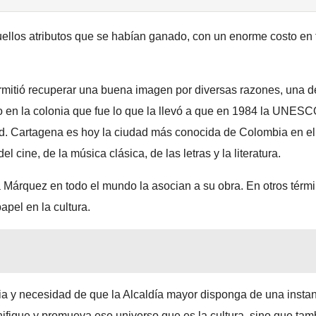
uellos atributos que se habían ganado, con un enorme costo en
rmitió recuperar una buena imagen por diversas razones, una d
ido en la colonia que fue lo que la llevó a que en 1984 la UNESC
ad. Cartagena es hoy la ciudad más conocida de Colombia en el
l cine, de la música clásica, de las letras y la literatura.
ía Márquez en todo el mundo la asocian a su obra. En otros térm
pel en la cultura.
a y necesidad de que la Alcaldía mayor disponga de una insta
anifique y promueva ese universo que es la cultura, sino que tam