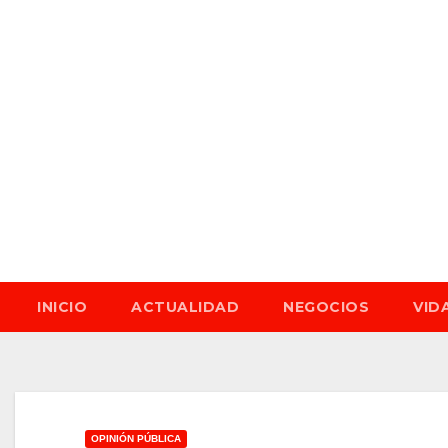
Saltar
al
contenido
vie. Ago 7th, 2026
INICIO
ACTUALIDAD
NEGOCIOS
VID
OPINIÓN PÚBLICA