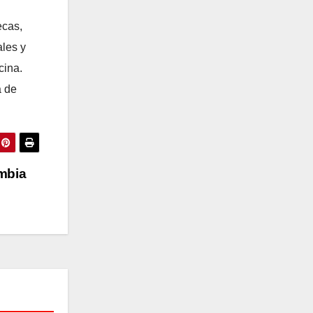
ecas,
ales y
cina.
a de
ombia