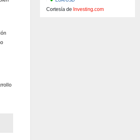
Cortesía de
Investing.com
ión
mo
rollo