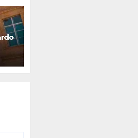
OPINIÓN PÚBLICA
Escribiendole el Coronel de 
MAYO 22, 2026
YO OPINO