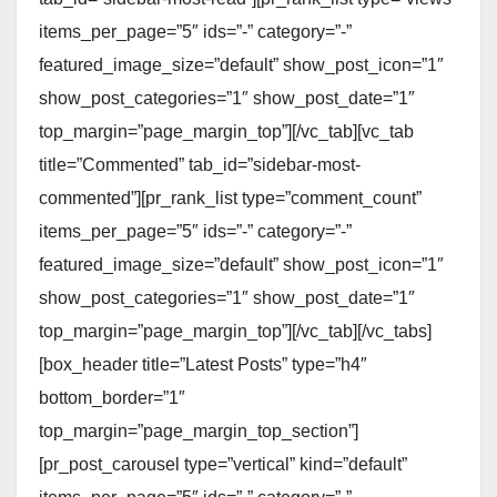
items_per_page=”5″ ids=”-” category=”-”
featured_image_size=”default” show_post_icon=”1″
show_post_categories=”1″ show_post_date=”1″
top_margin=”page_margin_top”][/vc_tab][vc_tab
title=”Commented” tab_id=”sidebar-most-
commented”][pr_rank_list type=”comment_count”
items_per_page=”5″ ids=”-” category=”-”
featured_image_size=”default” show_post_icon=”1″
show_post_categories=”1″ show_post_date=”1″
top_margin=”page_margin_top”][/vc_tab][/vc_tabs]
[box_header title=”Latest Posts” type=”h4″
bottom_border=”1″
top_margin=”page_margin_top_section”]
[pr_post_carousel type=”vertical” kind=”default”