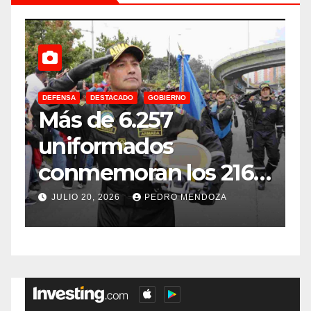
DEFENSA
DESTACADO
GOBIERNO
C
Más de 6.257
E
uniformados
E
conmemoran los 216
años de
f
JULIO 20, 2026
PEDRO MENDOZA
Independencia en el
sur de Bogotá