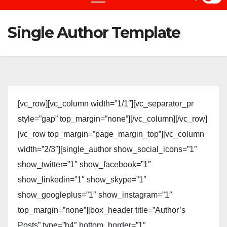
Single Author Template
[vc_row][vc_column width=”1/1″][vc_separator_pr
style=”gap” top_margin=”none”][/vc_column][/vc_row]
[vc_row top_margin=”page_margin_top”][vc_column
width=”2/3″][single_author show_social_icons=”1″
show_twitter=”1″ show_facebook=”1″
show_linkedin=”1″ show_skype=”1″
show_googleplus=”1″ show_instagram=”1″
top_margin=”none”][box_header title=”Author’s
Posts” type=”h4″ bottom_border=”1″