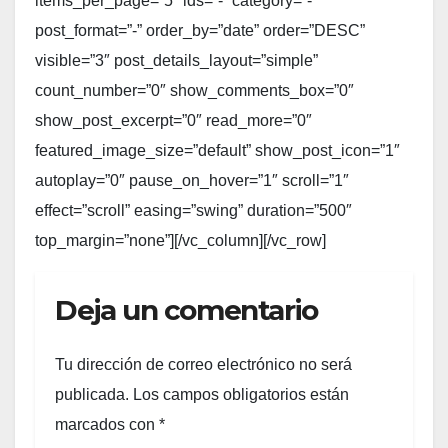
items_per_page=”5″ ids=”-” category=”-”
post_format=”-” order_by=”date” order=”DESC”
visible=”3″ post_details_layout=”simple”
count_number=”0″ show_comments_box=”0″
show_post_excerpt=”0″ read_more=”0″
featured_image_size=”default” show_post_icon=”1″
autoplay=”0″ pause_on_hover=”1″ scroll=”1″
effect=”scroll” easing=”swing” duration=”500″
top_margin=”none”][/vc_column][/vc_row]
Deja un comentario
Tu dirección de correo electrónico no será
publicada.
Los campos obligatorios están
marcados con
*