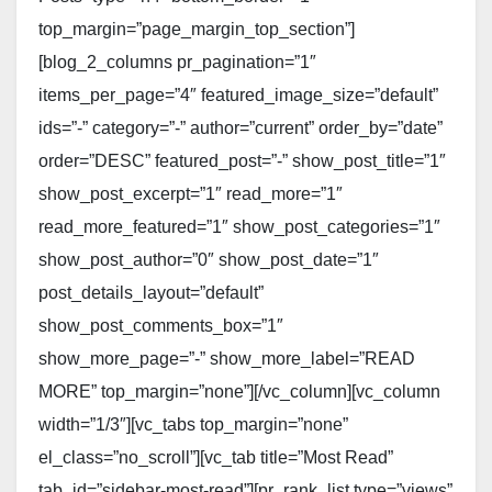
top_margin=”page_margin_top_section”]
[blog_2_columns pr_pagination=”1″
items_per_page=”4″ featured_image_size=”default”
ids=”-” category=”-” author=”current” order_by=”date”
order=”DESC” featured_post=”-” show_post_title=”1″
show_post_excerpt=”1″ read_more=”1″
read_more_featured=”1″ show_post_categories=”1″
show_post_author=”0″ show_post_date=”1″
post_details_layout=”default”
show_post_comments_box=”1″
show_more_page=”-” show_more_label=”READ
MORE” top_margin=”none”][/vc_column][vc_column
width=”1/3″][vc_tabs top_margin=”none”
el_class=”no_scroll”][vc_tab title=”Most Read”
tab_id=”sidebar-most-read”][pr_rank_list type=”views”