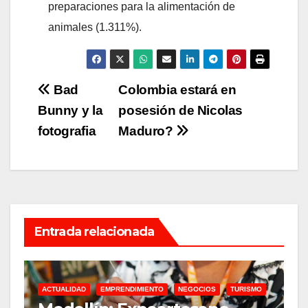
preparaciones para la alimentación de
animales (1.311%).
Navegación
Bad
Colombia estará en
Bunny y la
posesión de Nicolas
de
fotografia
Maduro?
entradas
Entrada relacionada
ACTUALIDAD
EMPRENDIMIENTO
NEGOCIOS
TURISMO
A