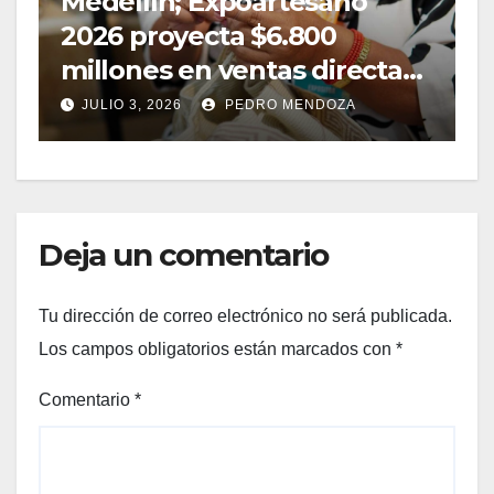
Medellín; Expoartesano
D
2026 proyecta $6.800
m
millones en ventas directas
e
y un impacto de USD 9,7
JULIO 3, 2026
PEDRO MENDOZA
millones
Deja un comentario
Tu dirección de correo electrónico no será publicada.
Los campos obligatorios están marcados con
*
Comentario
*