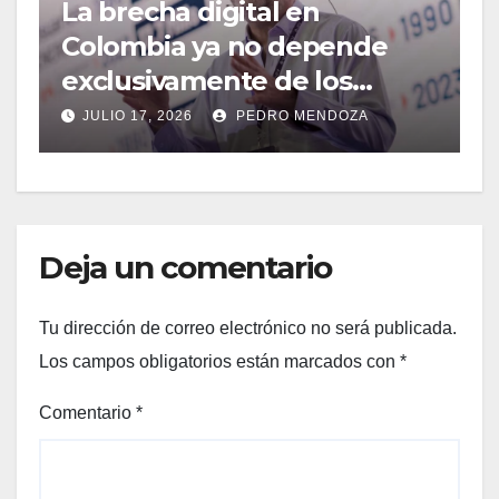
La brecha digital en
M
Colombia ya no depende
2026
exclusivamente de los
m
cables de fibra óptica
y
JULIO 17, 2026
PEDRO MENDOZA
m
Deja un comentario
Tu dirección de correo electrónico no será publicada.
Los campos obligatorios están marcados con
*
Comentario
*