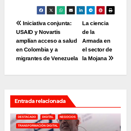
Navegación
Iniciativa conjunta:
La ciencia
USAID y Novartis
de la
de
amplían acceso a salud
Armada en
entradas
en Colombia y a
el sector de
migrantes de Venezuela
la Mojana
Entrada relacionada
DESTACADO
DIGITAL
NEGOCIOS
TRANSFORMACIÓN DIGITAL
A