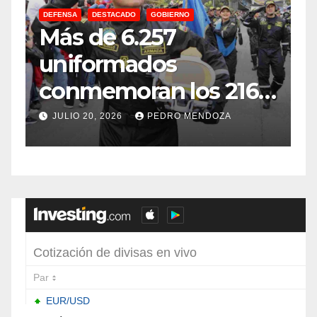
DEFENSA
DESTACADO
GOBIERNO
C
Más de 6.257
E
uniformados
E
conmemoran los 216
años de
f
JULIO 20, 2026
PEDRO MENDOZA
Independencia en el
sur de Bogotá