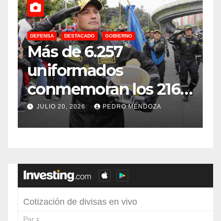
DEFENSA
DESTACADO
GOBIERNO
C
Más de 6.257
E
uniformados
E
conmemoran los 216
años de
f
JULIO 20, 2026
PEDRO MENDOZA
Independencia en el
sur de Bogotá