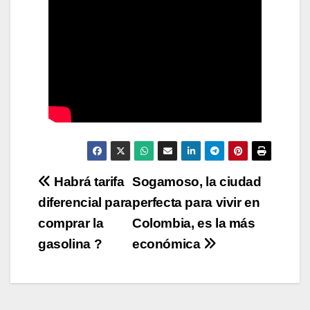
Navegación
Habrá tarifa
Sogamoso, la ciudad
diferencial para
perfecta para vivir en
de
comprar la
Colombia, es la más
entradas
gasolina ?
económica