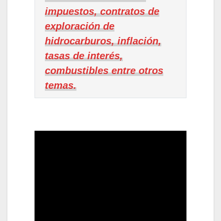
impuestos, contratos de
exploración de
hidrocarburos, inflación,
tasas de interés,
combustibles entre otros
temas.