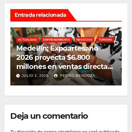
Entrada relacionada
ACTUALIDAD
EMPRENDIMIENTO
NEGOCIOS
TURISMO
A
Medellín; Expoartesano
D
2026 proyecta $6.800
m
millones en ventas directas
e
y un impacto de USD 9,7
JULIO 3, 2026
PEDRO MENDOZA
millones
Deja un comentario