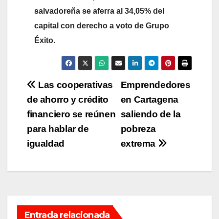
salvadoreña se aferra al 34,05% del
capital con derecho a voto de Grupo
Éxito
.
Navegación
Las cooperativas
Emprendedores
de ahorro y crédito
en Cartagena
de
financiero se reúnen
saliendo de la
entradas
para hablar de
pobreza
igualdad
extrema
Entrada relacionada