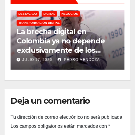
DESTACADO
DIGITAL
NEGOCIOS
TRANSFORMACIÓN DIGITAL
A
La brecha digital en
M
Colombia ya no depende
2026
exclusivamente de los
m
cables de fibra óptica
y
JULIO 17, 2026
PEDRO MENDOZA
m
Deja un comentario
Tu dirección de correo electrónico no será publicada.
Los campos obligatorios están marcados con
*