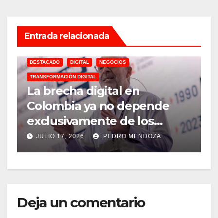
Entrada relacionada
DESTACADO
DIGITAL
NEGOCIOS
TRANSFORMACIÓN DIGITAL
A
La brecha digital en
M
Colombia ya no depende
2026
exclusivamente de los
m
cables de fibra óptica
y
JULIO 17, 2026
PEDRO MENDOZA
m
Deja un comentario