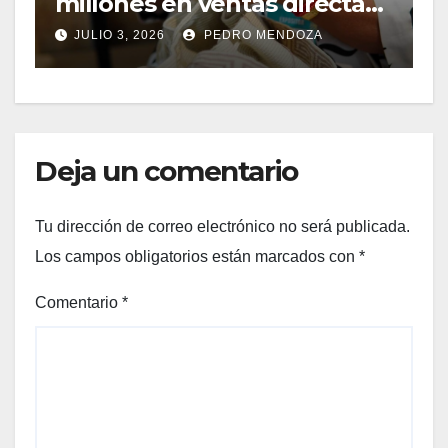
millones en ventas directas
e
y un impacto de USD 9,7
JULIO 3, 2026
PEDRO MENDOZA
millones
Deja un comentario
Tu dirección de correo electrónico no será publicada.
Los campos obligatorios están marcados con
*
Comentario
*