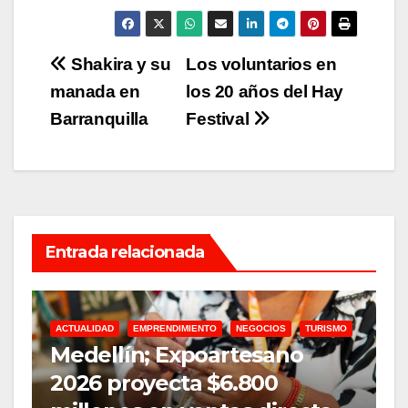
Navegación
Shakira y su
Los voluntarios en
manada en
los 20 años del Hay
de
Barranquilla
Festival
entradas
Entrada relacionada
ACTUALIDAD
EMPRENDIMIENTO
NEGOCIOS
TURISMO
A
Medellín; Expoartesano
D
2026 proyecta $6.800
m