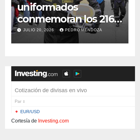
uniformados
E
conmemoran los 216
años de
f
JULIO 20, 2026
PEDRO MENDOZA
Independencia en el
sur de Bogotá
Cortesía de
Investing.com