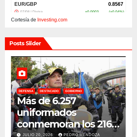
Cortesía de
Investing.com
Posts Slider
DEFENSA
DESTACADO
GOBIERNO
C
Más de 6.257
E
uniformados
E
conmemoran los 216
años de
f
JULIO 20, 2026
PEDRO MENDOZA