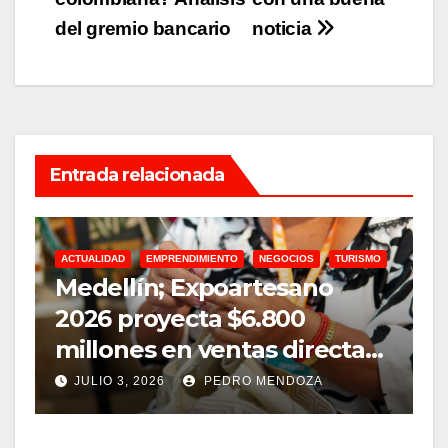
entradas
del gremio bancario
noticia
Entrada relacionada
ACTUALIDAD
EMPRENDIMIENTO
NEGOCIOS
TURISMO
A
Medellín; Expoartesano
D
2026 proyecta $6.800
m
millones en ventas directas
e
y un impacto de USD 9,7
JULIO 3, 2026
PEDRO MENDOZA
millones