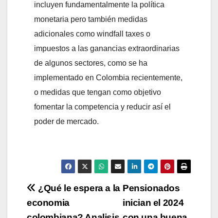
incluyen fundamentalmente la política
monetaria pero también medidas
adicionales como windfall taxes o
impuestos a las ganancias extraordinarias
de algunos sectores, como se ha
implementado en Colombia recientemente,
o medidas que tengan como objetivo
fomentar la competencia y reducir así el
poder de mercado.
Navegación
¿Qué le espera a la
Pensionados
economia
inician el 2024
de
colombiana? Analisis
con una buena