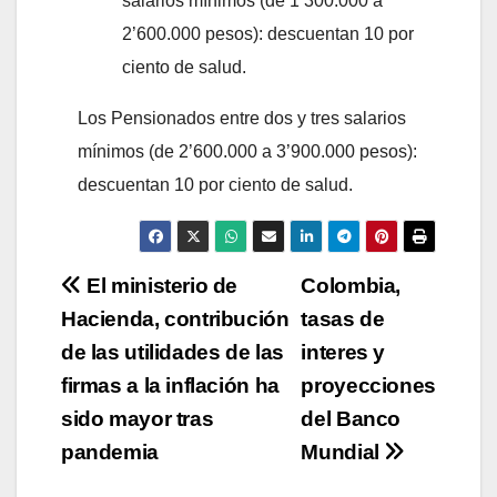
salarios mínimos (de 1’300.000 a
2’600.000 pesos): descuentan 10 por
ciento de salud.
Los Pensionados entre dos y tres salarios
mínimos (de 2’600.000 a 3’900.000 pesos):
descuentan 10 por ciento de salud.
Navegación
El ministerio de
Colombia,
Hacienda, contribución
tasas de
de
de las utilidades de las
interes y
entradas
firmas a la inflación ha
proyecciones
sido mayor tras
del Banco
pandemia
Mundial