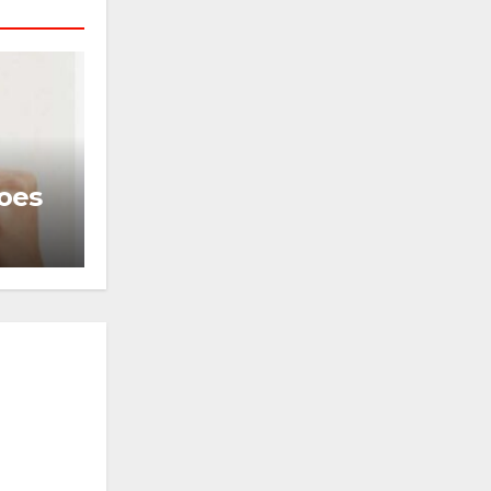
DEPORTES
DESTACADO
INNOVACIÓN
roes
EL FUTBOL TE LLAMA
JUNIO 22, 2026
PEDRO MENDOZA