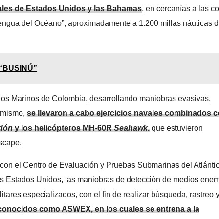
onales de Estados Unidos y las Bahamas
, en cercanías a las c
Lengua del Océano”, aproximadamente a 1.200 millas náuticas 
n “BUSINÚ”
 los Marinos de Colombia, desarrollando maniobras evasivas,
í mismo,
se llevaron a cabo ejercicios navales combinados 
dón
y los helicópteros MH-60R
Seahawk
,
que estuvieron
escape.
s con el Centro de Evaluación y Pruebas Submarinas del Atlánti
los Estados Unidos, las maniobras de detección de medios ene
res especializados, con el fin de realizar búsqueda, rastreo 
s conocidos como ASWEX, en los cuales se entrena a la