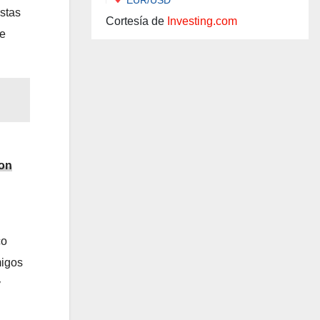
ostas
Cortesía de
Investing.com
de
con
co
migos
y