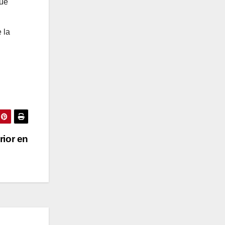
que
 la
rior en