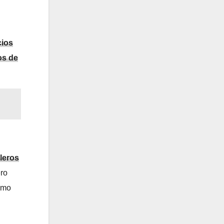
cios
os de
leros
ero
omo