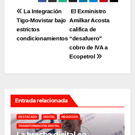
Navegación
La Integración
El Exministro
Tigo-Movistar bajo
Amilkar Acosta
de
estrictos
califica de
entradas
condicionamientos
“desafuero”
cobro de IVA a
Ecopetrol
Entrada relacionada
DESTACADO
DIGITAL
NEGOCIOS
D
TRANSFORMACIÓN DIGITAL
S
La brecha digital en
E