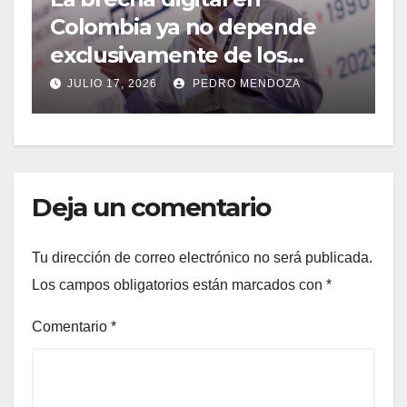
Colombia ya no depende
g
exclusivamente de los
b
cables de fibra óptica
U
JULIO 17, 2026
PEDRO MENDOZA
c
Deja un comentario
Tu dirección de correo electrónico no será publicada.
Los campos obligatorios están marcados con
*
Comentario
*