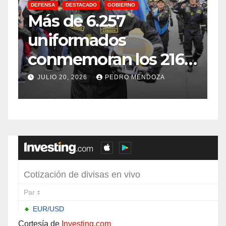
DEFENSA
DESTACADO
GOBIERNO
C
Más de 6.257
E
uniformados
E
conmemoran los 216
años de
f
JULIO 20, 2026
PEDRO MENDOZA
Independencia en el
sur de Bogotá
Cortesía de
Investing.com