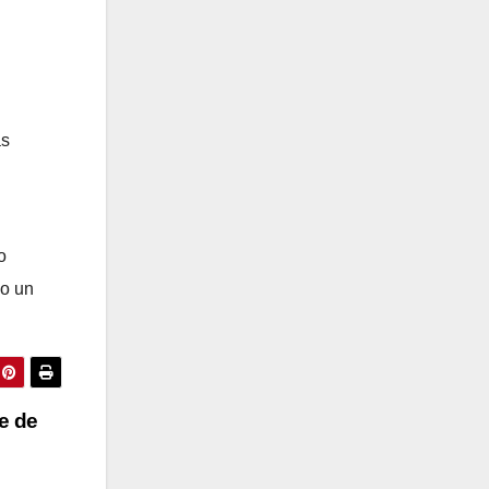
as
o
do un
e de