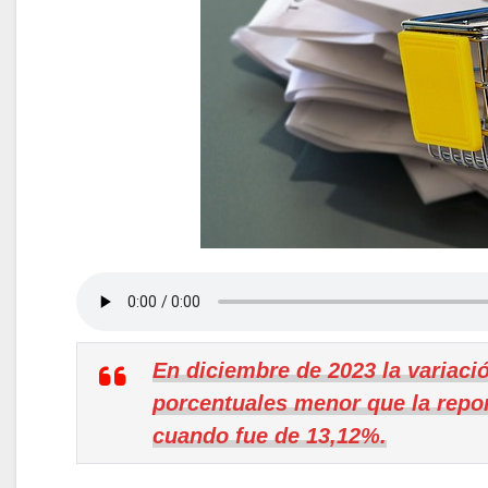
En diciembre de 2023 la variació
porcentuales menor que la repor
cuando fue de 13,12%.