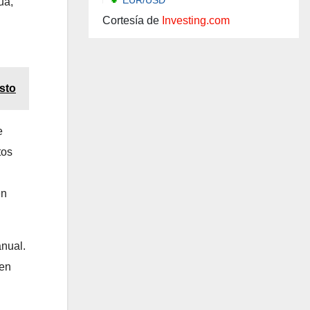
ua,
Cortesía de
Investing.com
sto
e
tos
en
anual.
 en
,