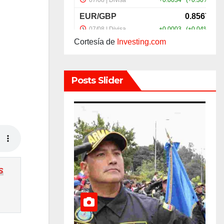
Cortesía de
Investing.com
Posts Slider
s
CU