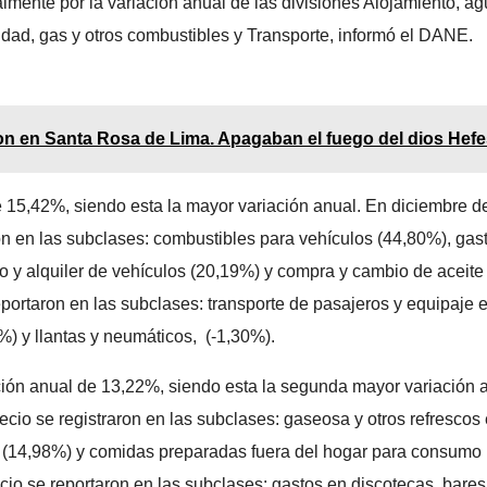
almente por la variación anual de las divisiones Alojamiento, ag
cidad, gas y otros combustibles y Transporte, informó el DANE.
n en Santa Rosa de Lima. Apagaban el fuego del dios Hefe
de 15,42%, siendo esta la mayor variación anual. En diciembre d
on en las subclases: combustibles para vehículos (44,80%), gas
o y alquiler de vehículos (20,19%) y compra y cambio de aceite
portaron en las subclases: transporte de pasajeros y equipaje 
) y llantas y neumáticos, (-1,30%).
ación anual de 13,22%, siendo esta la segunda mayor variación 
io se registraron en las subclases: gaseosa y otros refrescos
io (14,98%) y comidas preparadas fuera del hogar para consumo
io se reportaron en las subclases: gastos en discotecas, bares