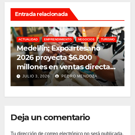
Entrada relacionada
ACTUALIDAD
EMPRENDIMIENTO
NEGOCIOS
TURISMO
A
Medellín; Expoartesano
D
2026 proyecta $6.800
m
millones en ventas directas
e
y un impacto de USD 9,7
JULIO 3, 2026
PEDRO MENDOZA
millones
Deja un comentario
Tu dirección de correo electrónico no será publicada.