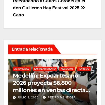
Recordando a
Carlos Coronel en el
de
don Guillermo
Hay Festival 2025
entradas
Cano
Entrada relacionada
ACTUALIDAD
EMPRENDIMIENTO
NEGOCIOS
TURISMO
A
Medellín; Expoartesano
D
2026 proyecta $6.800
m
millones en ventas directas
e
y un impacto de USD 9,7
JULIO 3, 2026
PEDRO MENDOZA
millones