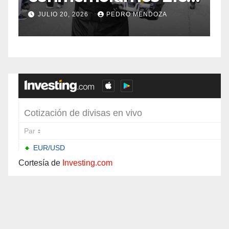
años de
f
JULIO 20, 2026
PEDRO MENDOZA
Independencia en el
sur de Bogotá
Cortesía de
Investing.com