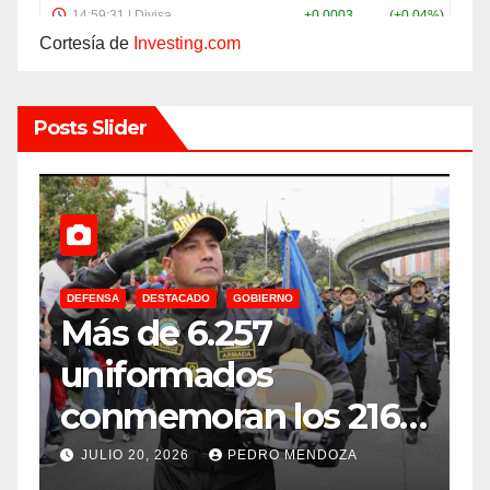
Cortesía de
Investing.com
Posts Slider
DEFENSA
DESTACADO
GOBIERNO
C
Más de 6.257
E
uniformados
E
conmemoran los 216
años de
f
JULIO 20, 2026
PEDRO MENDOZA