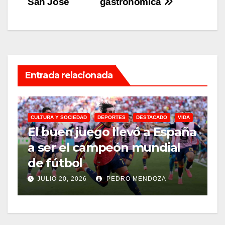
San Jose
gastronómica
Entrada relacionada
CULTURA Y SOCIEDAD
DEPORTES
DESTACADO
VIDA
El buen juego llevó a España
T
a ser el campeón mundial
C
de fútbol
y
JULIO 20, 2026
PEDRO MENDOZA