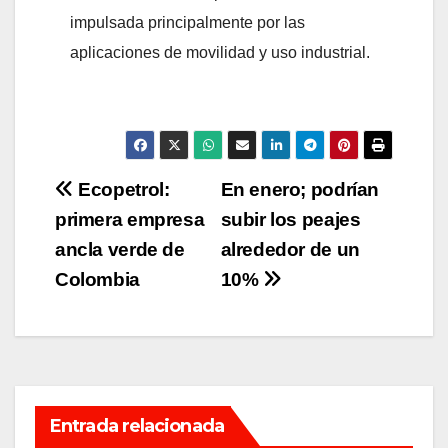
impulsada principalmente por las
aplicaciones de movilidad y uso industrial.
Navegación
Ecopetrol:
En enero; podrían
primera empresa
subir los peajes
de
ancla verde de
alrededor de un
entradas
Colombia
10%
Entrada relacionada