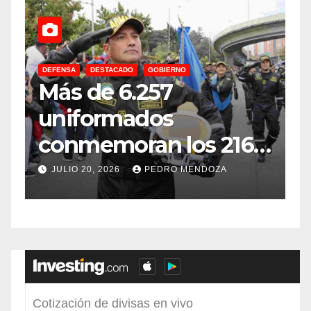
DEFENSA
DESTACADO
GOBIERNO
C
Más de 6.257
E
uniformados
E
conmemoran los 216
años de
f
JULIO 20, 2026
PEDRO MENDOZA
Independencia en el
sur de Bogotá