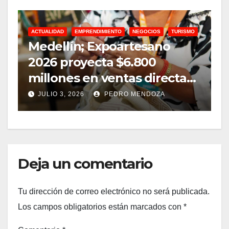
ACTUALIDAD
EMPRENDIMIENTO
NEGOCIOS
TURISMO
A
Medellín; Expoartesano
D
2026 proyecta $6.800
m
millones en ventas directas
e
y un impacto de USD 9,7
JULIO 3, 2026
PEDRO MENDOZA
millones
Deja un comentario
Tu dirección de correo electrónico no será publicada.
Los campos obligatorios están marcados con
*