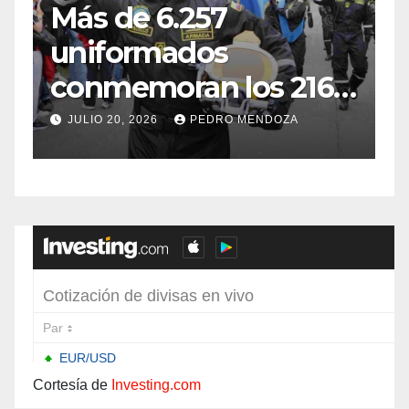
Más de 6.257
E
uniformados
E
conmemoran los 216
años de
f
JULIO 20, 2026
PEDRO MENDOZA
Independencia en el
sur de Bogotá
Cortesía de
Investing.com