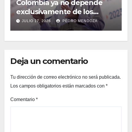
Colombia ya no depende
2026
exclusivamente de los
m
cables de fibra óptica
y
JULIO 17, 2026
PEDRO MENDOZA
m
Deja un comentario
Tu dirección de correo electrónico no será publicada.
Los campos obligatorios están marcados con
*
Comentario
*