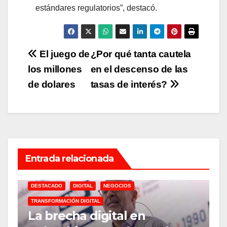
estándares regulatorios”, destacó.
Navegación
El juego de
¿Por qué tanta cautela
los millones
en el descenso de las
de
de dolares
tasas de interés?
entradas
Entrada relacionada
DESTACADO
DIGITAL
NEGOCIOS
TRANSFORMACIÓN DIGITAL
A
La brecha digital en
M