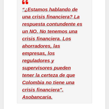
“¿Estamos hablando de
una crisis financiera? La
respuesta contundente es
un NO. No tenemos una
crisis financiera. Los
ahorradores, las
empresas, los
reguladores y
supervisores pueden
tener la certeza de que
Colombia no tiene una
crisis financiera”.
Asobancaria.